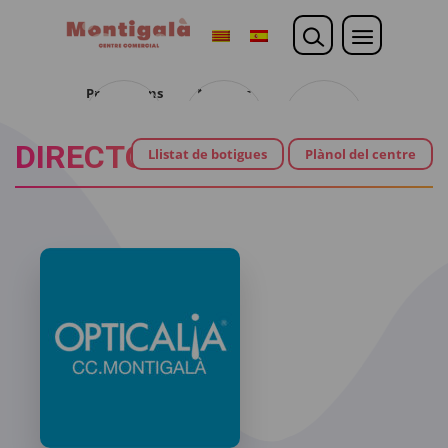
Promocions
Noticies
Opina
DIRECTORI
Llistat de botigues
Plànol del centre