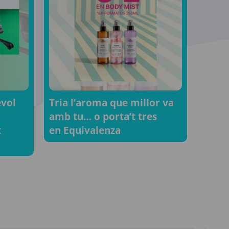
evol
Tria l’aroma que millor va
amb tu… o porta’t tres
t
en Equivalenza