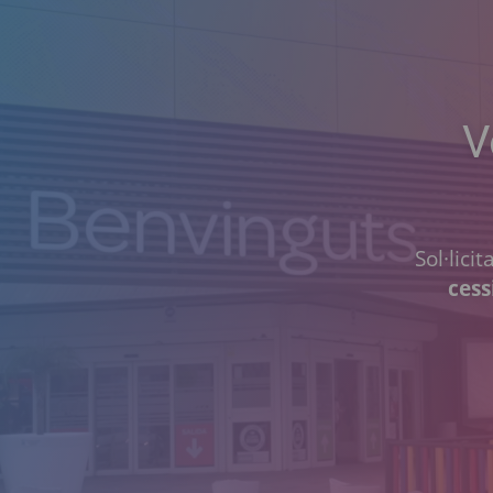
V
Sol·lici
cess