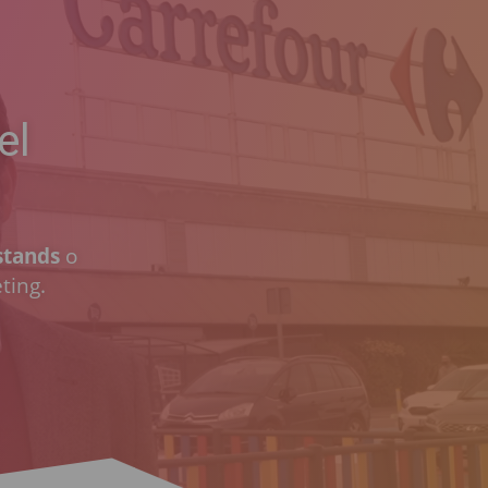
el
stands
o
ting.