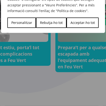
acceptar pressionant a “Veure Preferències”. Per a més
informació consulti l'enllaç de "Política de cookies".
Personalitzar
Rebutja-ho tot
Acceptar-ho tot
 estiu, porta’l tot
Prepara’t per a quals
 complicacions
escapada amb
s a Feu Vert
l’equipament adequa
en Feu Vert