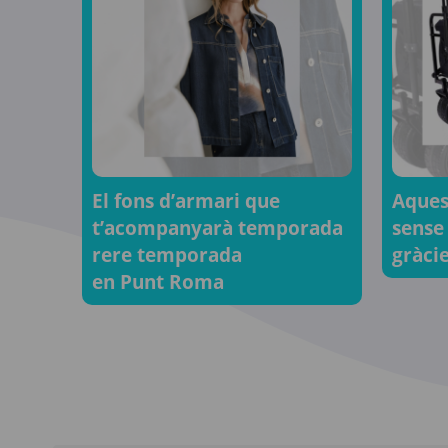
El fons d’armari que
Aquest
t’acompanyarà temporada
sense
rere temporada
gràcie
en Punt Roma