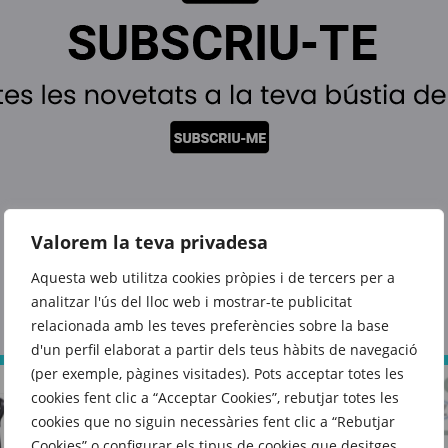
Valorem la teva privadesa
Aquesta web utilitza cookies pròpies i de tercers per a
També et poden interessar
analitzar l'ús del lloc web i mostrar-te publicitat
relacionada amb les teves preferències sobre la base
d'un perfil elaborat a partir dels teus hàbits de navegació
(per exemple, pàgines visitades). Pots acceptar totes les
cookies fent clic a “Acceptar Cookies”, rebutjar totes les
cookies que no siguin necessàries fent clic a “Rebutjar
Cookies” o configurar els tipus de cookies que desitges