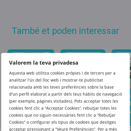
També et poden interessar
Valorem la teva privadesa
Aquesta web utilitza cookies pròpies i de tercers per a
analitzar l'ús del lloc web i mostrar-te publicitat
relacionada amb les teves preferències sobre la base
d'un perfil elaborat a partir dels teus hàbits de navegació
Prepa
Aquest estiu,
El fons
(per exemple, pàgines visitades). Pots acceptar totes les
a qua
porta’l tot
d’armari que
cookies fent clic a “Acceptar Cookies”, rebutjar totes les
escap
sense
cookies que no siguin necessàries fent clic a “Rebutjar
t’acompanyarà
amb
complicacions
Cookies” o configurar els tipus de cookies que desitges
temporada
l’equ
acceptar pressionant a “Veure Preferències”. Per a més
gràcies