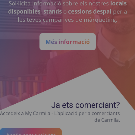
Sol·licita informació sobre els nostres
locals
disponibles
,
stands
o
cessions despai
per a
les teves campanyes de màrqueting.
Més informació
Ja ets comerciant?
Accedeix a My Carmila - L’aplicació per a comerciants
de Carmila.