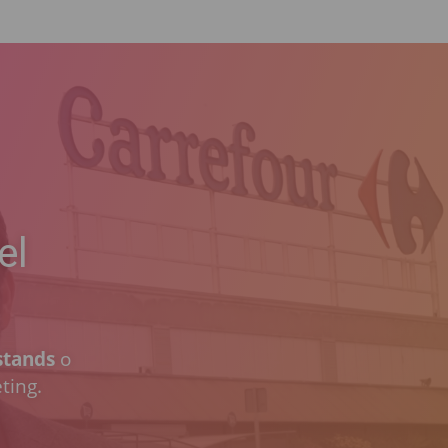
el
stands
o
ting.