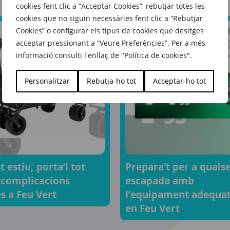
cookies fent clic a “Acceptar Cookies”, rebutjar totes les
cookies que no siguin necessàries fent clic a “Rebutjar
Cookies” o configurar els tipus de cookies que desitges
acceptar pressionant a “Veure Preferències”. Per a més
informació consulti l'enllaç de "Política de cookies".
Personalitzar
Rebutja-ho tot
Acceptar-ho tot
 estiu, porta’l tot
Prepara’t per a quals
 complicacions
escapada amb
s a Feu Vert
l’equipament adequa
en Feu Vert