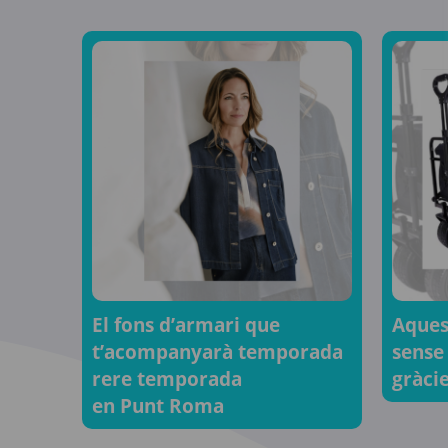
El fons d’armari que
Aquest
t’acompanyarà temporada
sense
rere temporada
gràcie
en Punt Roma