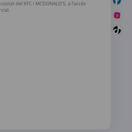
 costat del KFC i MCDONALD’S, a l’accés
cial.