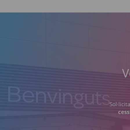
V
Sol·lici
cess