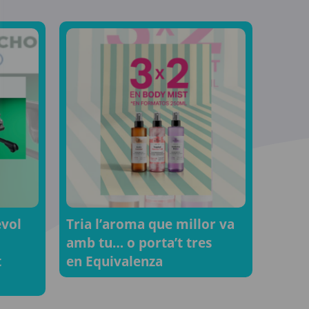
evol
Tria l’aroma que millor va
amb tu… o porta’t tres
t
en Equivalenza