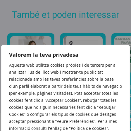
També et poden interessar
Valorem la teva privadesa
Aquesta web utilitza cookies pròpies i de tercers per a
analitzar l'ús del lloc web i mostrar-te publicitat
Prepa
relacionada amb les teves preferències sobre la base
Aquest estiu,
El fons
d'un perfil elaborat a partir dels teus hàbits de navegació
a qua
porta’l tot
d’armari que
(per exemple, pàgines visitades). Pots acceptar totes les
escap
sense
t’acompanyarà
cookies fent clic a “Acceptar Cookies”, rebutjar totes les
amb
complicacions
temporada
cookies que no siguin necessàries fent clic a “Rebutjar
l’equ
gràcies
Cookies” o configurar els tipus de cookies que desitges
rere
adequ
a Feu Vert
acceptar pressionant a “Veure Preferències”. Per a més
temporada
en Fe
informació consulti l'enllaç de "Política de cookies".