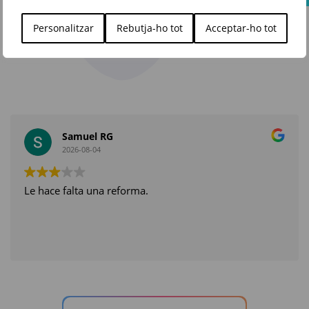
en Punt Roma
Personalitzar
Rebutja-ho tot
Acceptar-ho tot
Samuel RG
2026-08-04
Le hace falta una reforma.