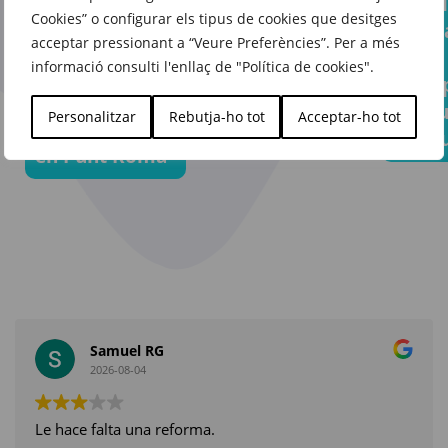
a qua
porta’l tot
d’armari que
Cookies” o configurar els tipus de cookies que desitges
escap
sense
acceptar pressionant a “Veure Preferències”. Per a més
t’acompanyarà
amb
complicacions
informació consulti l'enllaç de "Política de cookies".
temporada
l’equ
gràcies
rere
adequ
Personalitzar
Rebutja-ho tot
Acceptar-ho tot
a Feu Vert
temporada
en Fe
en Punt Roma
Samuel RG
2026-08-04
Le hace falta una reforma.