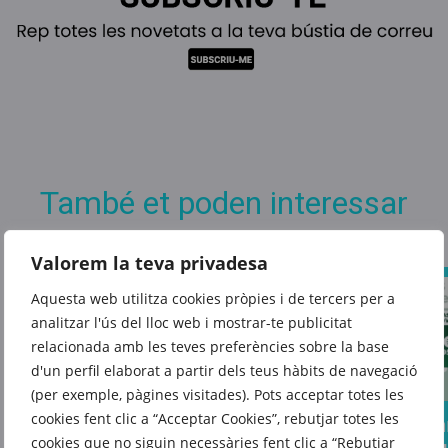
També et poden interessar
Valorem la teva privadesa
Aquesta web utilitza cookies pròpies i de tercers per a
analitzar l'ús del lloc web i mostrar-te publicitat
relacionada amb les teves preferències sobre la base
d'un perfil elaborat a partir dels teus hàbits de navegació
(per exemple, pàgines visitades). Pots acceptar totes les
cookies fent clic a “Acceptar Cookies”, rebutjar totes les
Prepa
Aquest estiu,
El fons
cookies que no siguin necessàries fent clic a “Rebutjar