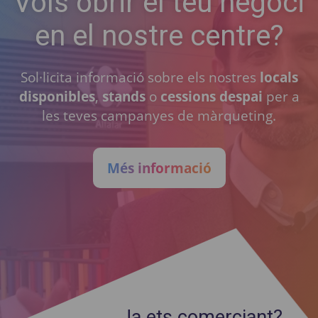
Vols obrir el teu negoci
en el nostre centre?
Sol·licita informació sobre els nostres
locals
disponibles
,
stands
o
cessions despai
per a
les teves campanyes de màrqueting.
Més informació
Ja ets comerciant?