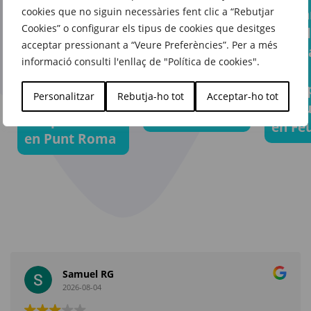
Prepa
cookies que no siguin necessàries fent clic a “Rebutjar
Aquest estiu,
El fons
Cookies” o configurar els tipus de cookies que desitges
a qua
porta’l tot
d’armari que
acceptar pressionant a “Veure Preferències”. Per a més
escap
sense
t’acompanyarà
informació consulti l'enllaç de "Política de cookies".
amb
complicacions
temporada
l’equ
gràcies
Personalitzar
Rebutja-ho tot
Acceptar-ho tot
rere
adequ
a Feu Vert
temporada
en Fe
en Punt Roma
Samuel RG
2026-08-04