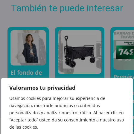
También te puede interesar
El fondo de
Prepár
armario que
Este verano,
para
Valoramos tu privacidad
te
llévalo todo sin
cualqu
acompañará
complicaciones
Usamos cookies para mejorar su experiencia de
escapa
temporada
gracias a Feu
navegación, mostrarle anuncios o contenidos
el
tras
Vert
personalizados y analizar nuestro tráfico. Al hacer clic en
equipa
temporada
“Aceptar todo” usted da su consentimiento a nuestro uso
adecua
de las cookies.
en Punt
Feu Ver