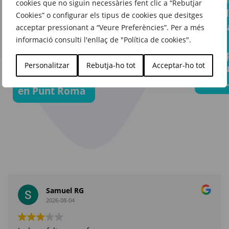
Aquest estiu,
cookies que no siguin necessàries fent clic a “Rebutjar
El fons
a qua
Cookies” o configurar els tipus de cookies que desitges
porta’l tot
d’armari que
escap
acceptar pressionant a “Veure Preferències”. Per a més
sense
t’acompanyarà
amb
informació consulti l'enllaç de "Política de cookies".
complicacions
temporada
l’equ
gràcies
rere
Personalitzar
Rebutja-ho tot
Acceptar-ho tot
adequ
a Feu Vert
temporada
en Fe
en Punt Roma
Samuel RG
2026-08-04